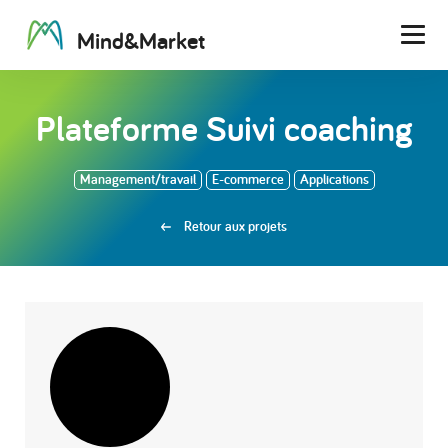
M
i
n
d
&
M
a
r
k
e
t
Men
Plateforme Suivi coaching
Management/travail
E-commerce
Applications
Retour aux projets