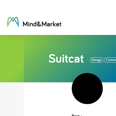
M
i
n
d
&
M
a
r
k
e
t
Suitcat
Design
Commun
Pays :