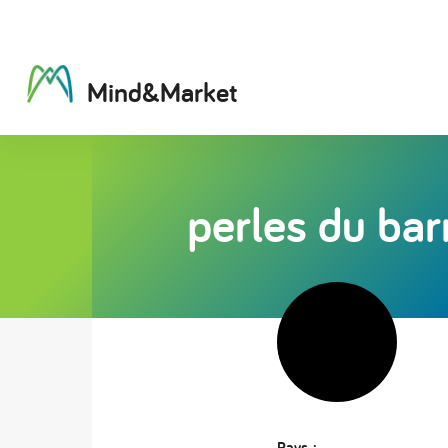
M
i
n
d
&
M
a
r
k
e
t
perles du bar
Pays :