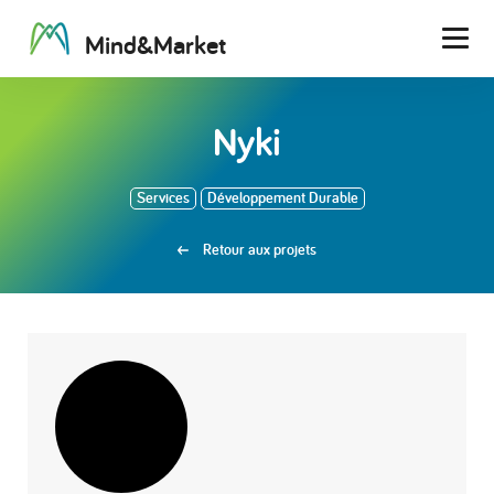
M
i
n
d
&
M
a
r
k
e
t
Men
Nyki
Services
Développement Durable
Retour aux projets