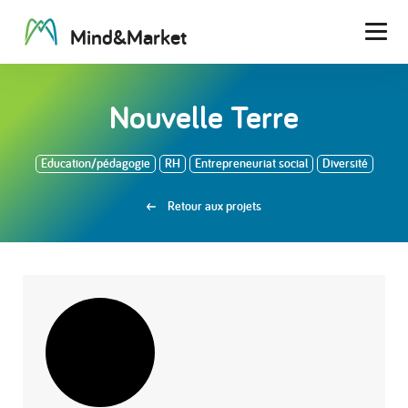
M
i
n
d
&
M
a
r
k
e
t
Men
Nouvelle Terre
Education/pédagogie
RH
Entrepreneuriat social
Diversité
Retour aux projets