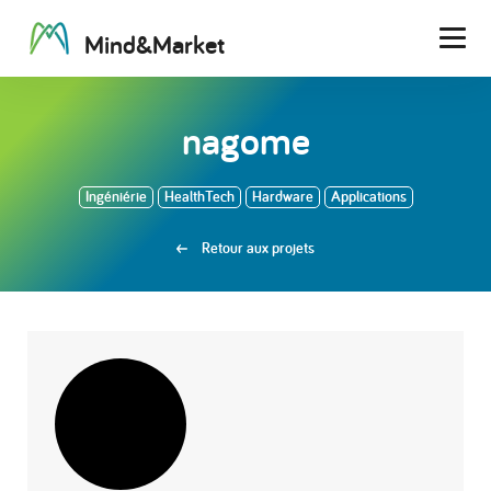
M
i
n
d
&
M
a
r
k
e
t
Men
nagome
Ingéniérie
HealthTech
Hardware
Applications
Retour aux projets