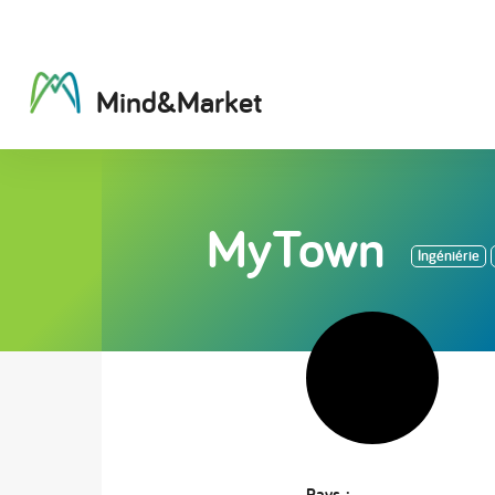
M
i
n
d
&
M
a
r
k
e
t
MyTown
Ingéniérie
Pays :