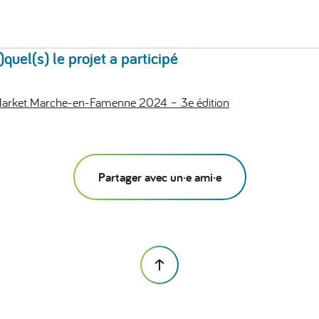
uel(s) le projet a participé
arket Marche-en-Famenne 2024 – 3e édition
Partager avec un·e ami·e