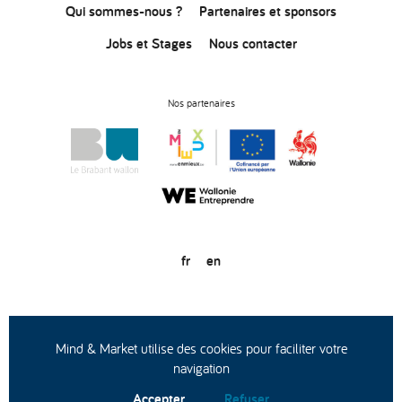
Qui sommes-nous ?
Partenaires et sponsors
Jobs et Stages
Nous contacter
Nos partenaires
fr
en
© Copyright 2020
Conditions générales d’utilisation
Protection des données
Mind & Market utilise des cookies pour faciliter votre
navigation
Accepter
Refuser