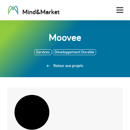
M
i
n
d
&
M
a
r
k
e
t
Men
Moovee
Services
Développement Durable
Retour aux projets