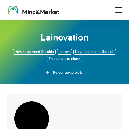
M
i
n
d
&
M
a
r
k
e
t
Men
Lainovation
Développement Durable
Biotech
Développement Durable
Economie circulaire
Retour aux projets