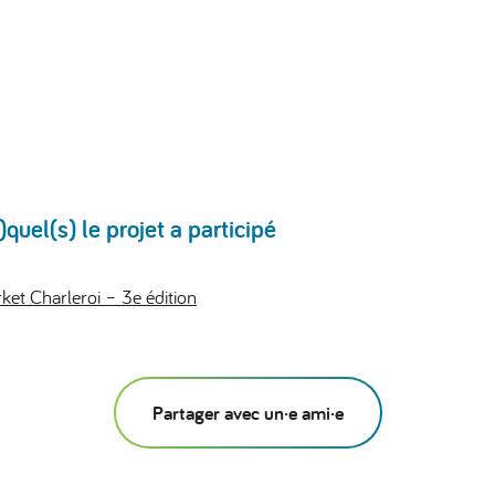
uel(s) le projet a participé
et Charleroi – 3e édition
Partager avec un·e ami·e