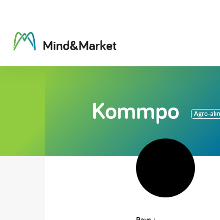
M
i
n
d
&
M
a
r
k
e
t
Kommpo
Agro-ali
Pays :