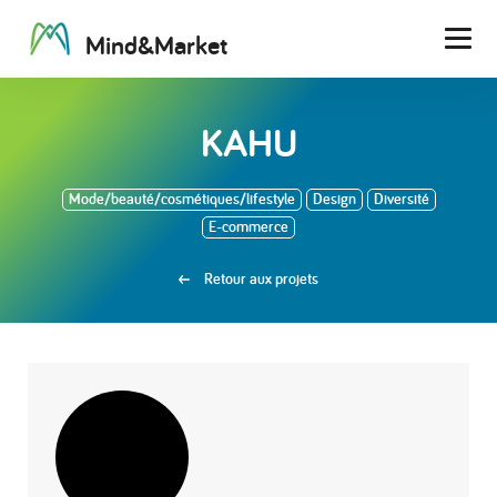
M
i
n
d
&
M
a
r
k
e
t
Men
KAHU
Mode/beauté/cosmétiques/lifestyle
Design
Diversité
E-commerce
Retour aux projets