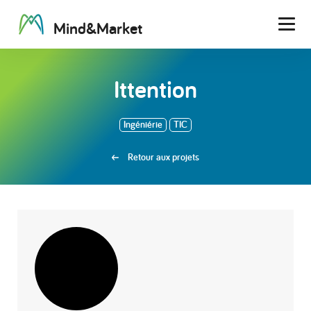
M
i
n
d
&
M
a
r
k
e
t
Men
Ittention
Ingéniérie
TIC
Retour aux projets