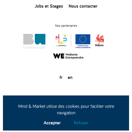
Jobs et Stages
Nous contacter
Nos partenaires
fr
en
© Copyright 2020
Conditions générales d’utilisation
Protection des données
Mind & Market utilise des cookies pour faciliter votre
navigation
Accepter
Refuser