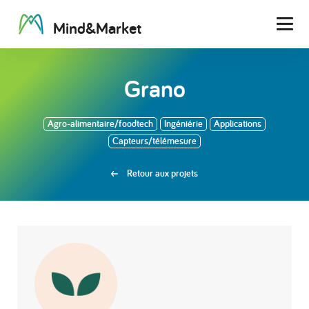
M
i
n
d
&
M
a
r
k
e
t
Men
Grano
Agro-alimentaire/foodtech
Ingéniérie
Applications
Capteurs/télémesure
Retour aux projets