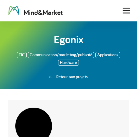
M
i
n
d
&
M
a
r
k
e
t
Men
Egonix
TIC
Communication/marketing/publicité
Applications
Hardware
Retour aux projets