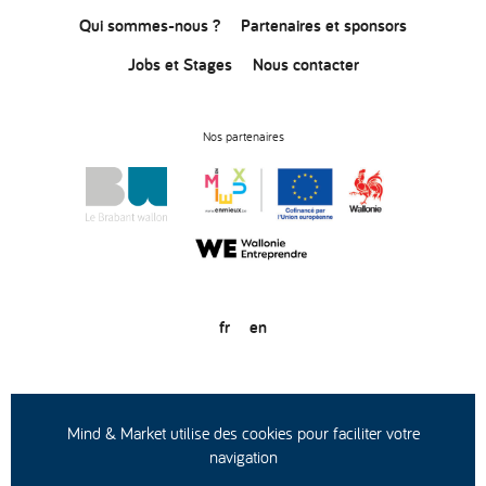
Qui sommes-nous ?
Partenaires et sponsors
Jobs et Stages
Nous contacter
Nos partenaires
fr
en
© Copyright 2020
Conditions générales d’utilisation
Protection des données
Mind & Market utilise des cookies pour faciliter votre
navigation