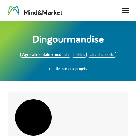
M
i
n
d
&
M
a
r
k
e
t
Men
Dingourmandise
Agro-alimentaire/foodtech
Loisirs
Circuits courts
Retour aux projets