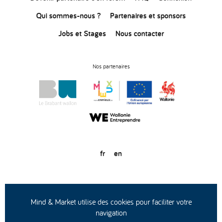
Qui sommes-nous ?
Partenaires et sponsors
Jobs et Stages
Nous contacter
Nos partenaires
fr
en
© Copyright 2020
Conditions générales d’utilisation
Protection des données
Mind & Market utilise des cookies pour faciliter votre
navigation