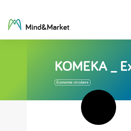
M
i
n
d
&
M
a
r
k
e
t
KOMEKA _ Ex
Economie circulaire