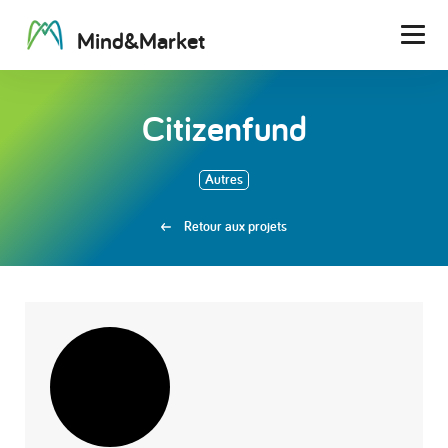
M
i
n
d
&
M
a
r
k
e
t
Men
Citizenfund
Autres
Retour aux projets