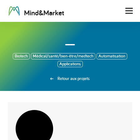
M
i
n
d
&
M
a
r
k
e
t
Men
__
Biotech
Médical/santé/bien-être/medtech
Automatisation
Applications
Retour aux projets