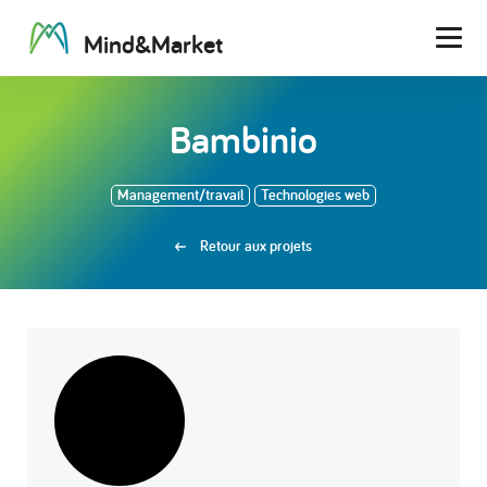
M
i
n
d
&
M
a
r
k
e
t
Men
Bambinio
Management/travail
Technologies web
Retour aux projets