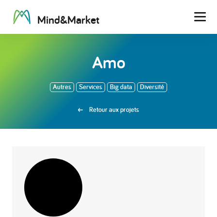
M
i
n
d
&
M
a
r
k
e
t
Men
Amo
Autres
Services
Big data
Diversité
Retour aux projets