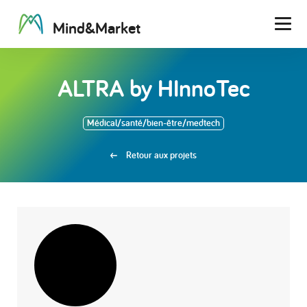
M
i
n
d
&
M
a
r
k
e
t
Men
ALTRA by HInnoTec
Médical/santé/bien-être/medtech
Retour aux projets