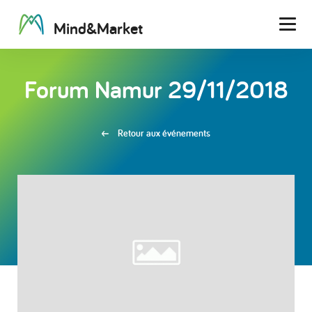
M
i
n
d
&
M
a
r
k
e
t
Men
Forum Namur 29/11/2018
Retour aux événements