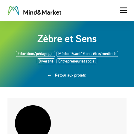
M
i
n
d
&
M
a
r
k
e
t
Men
Zèbre et Sens
Education/pédagogie
Médical/santé/bien-être/medtech
Diversité
Entrepreneuriat social
Retour aux projets