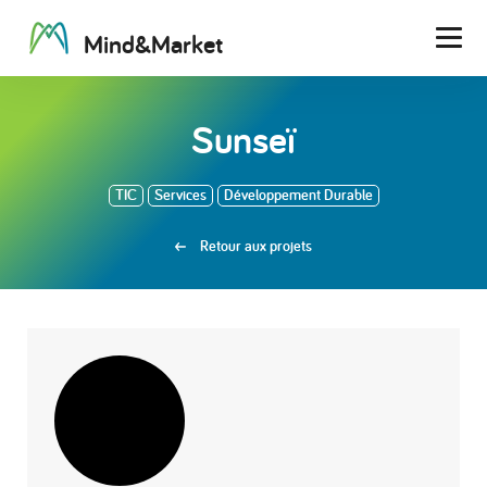
M
i
n
d
&
M
a
r
k
e
t
Men
Sunseï
TIC
Services
Développement Durable
Retour aux projets