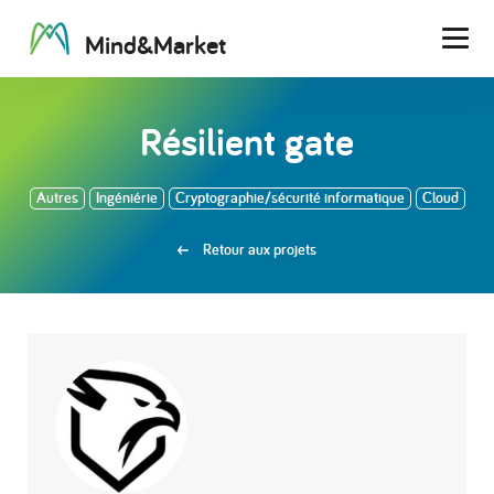
M
i
n
d
&
M
a
r
k
e
t
Men
Résilient gate
Autres
Ingéniérie
Cryptographie/sécurité informatique
Cloud
Retour aux projets