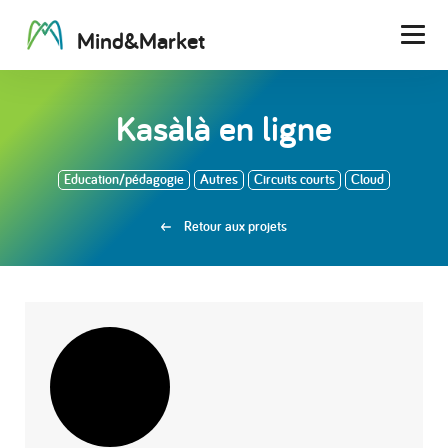
M
i
n
d
&
M
a
r
k
e
t
Men
Kasàlà en ligne
Education/pédagogie
Autres
Circuits courts
Cloud
Retour aux projets