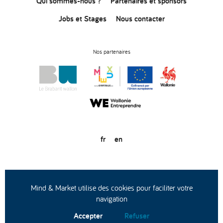
Qui sommes-nous ?
Partenaires et sponsors
Jobs et Stages
Nous contacter
Nos partenaires
fr
en
© Copyright 2020
Conditions générales d’utilisation
Protection des données
Mind & Market utilise des cookies pour faciliter votre
navigation
Accepter
Refuser