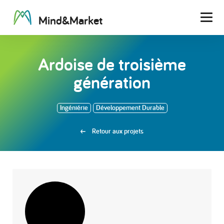
M
i
n
d
&
M
a
r
k
e
t
Men
Ardoise de troisième
génération
Ingéniérie
Développement Durable
Retour aux projets