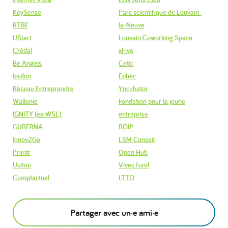
KeySense
Parc scientifique de Louvain-
RTBF
la-Neuve
UStart
Louvain Coworking Space
Crédal
xFive
Be Angels
Cetic
Ipsilon
Ephec
Réseau Entreprendre
Yncubator
Wallonie
Fondation pour la jeune
IGNITY (ex-WSL)
entreprise
GUBERNA
BOIP
Innov2Go
LSM Conseil
Priintr
Open Hub
Usitoo
Vives fund
Comptactuel
LTTO
Partager avec un·e ami·e