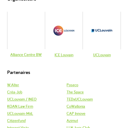
Alliance Centre BW
ICE Louvain
UCLouvain
Partenaires
W.Alter
Poseco
Créa-Job
The Space
UCLouvain / INEO
TEDxUCLouvain
KOAN Law Firm
CoWallonia
UCLouvain-MiiL
CAP Innove
Citizenfund
Azimut
Internet Vista
LLN Juris Club