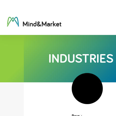
M
i
n
d
&
M
a
r
k
e
t
INDUSTRIE
Pays :