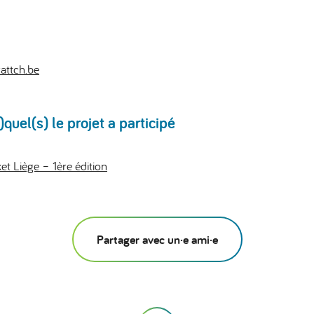
ttch.be
uel(s) le projet a participé
 Liège – 1ère édition
Partager avec un·e ami·e