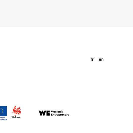
fr
en